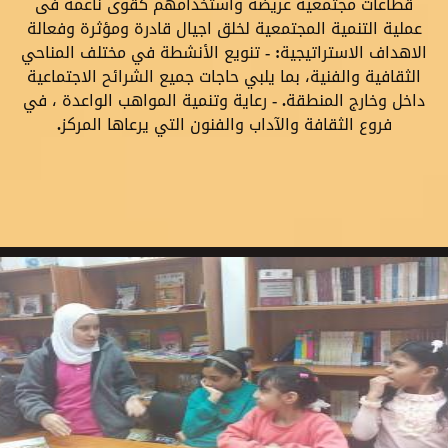
قطاعات مجتمعية عريضة واستخدامهم كقوى ناعمة فى
عملية التنمية المجتمعية لخلق اجيال قادرة ومؤثرة وفعالة
الاهداف الاستراتيجية: - تنويع الأنشطة في مختلف المناحي
الثقافية والفنية، بما يلبي حاجات جميع الشرائح الاجتماعية
داخل وخارج المنطقة. - رعاية وتنمية المواهب الواعدة ، في
فروع الثقافة والآداب والفنون التي يرعاها المركز.