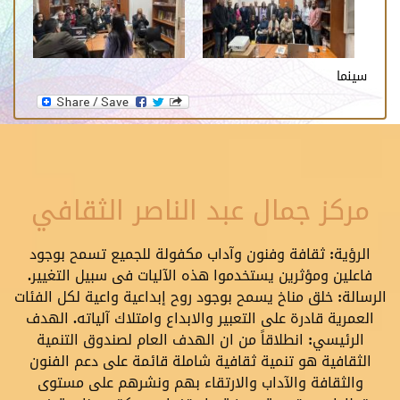
سينما
مركز جمال عبد الناصر الثقافي
الرؤية: ثقافة وفنون وآداب مكفولة للجميع تسمح بوجود
فاعلين ومؤثرين يستخدموا هذه الآليات فى سبيل التغيير.
الرسالة: خلق مناخ يسمح بوجود روح إبداعية واعية لكل الفئات
العمرية قادرة على التعبير والابداع وامتلاك آلياته. الهدف
الرئيسي: انطلاقاً من ان الهدف العام لصندوق التنمية
الثقافية هو تنمية ثقافية شاملة قائمة على دعم الفنون
والثقافة والآداب والارتقاء بهم ونشرهم على مستوى