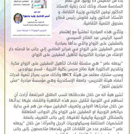
بدءً من الخميس 13 يوليو، في تمام
السادسة مساءً، وذلك تحت رعاية الاستاذ
الدكتور نيفين الكيلاني وزيرة الثقافة، و
الأستاذ الدكتور. وليد قانوش رئيس قطاع
صندوق التنمية الثقافية.
وتأتي هذه المبادرة تماشياً مع إهتمام
السيد الرئيس عبد الفتاح السيسي
بالمقبلين على الزواج والتي بدأها بمبادرة
فحص المقبلين على الزواج في فبراير الماضي إلي جانب ما قدمته دار
الإفتاء من مبادرة الكترونية لتأهيل المقبلين على الزواج.
"يجعله عامر " هي سلسلة لقاءات لتأهيل المقبلين على الزواج فكرة
وتقديم الدكتورة هبة صالح مدرس بكلية التربية - قسم بيولوجى
ومدرب مشارك معتمد من هيئة IBCT وكذلك مدرب بمركز تنمية قدرات
أعضاء هيئة التدريس- جامعة الإسكندرية وهي مؤسسة مبادرة "مش
عايزيين نتجوز".
تشير هبة انه من خلال ملاحظتها لنسب الطلاق المرتفعة أرادت أن
تساهم في التوعية لتقليل حجم هذه الظاهرة والقضاء عليها ؛بدأتها
من خلال مبادرتها الاولى وتعريف الطرفين سواء من هم في بداية
حياتهم الزوجية او المقبلين على الزواج بكل الجوانب المتعلقة
بالمشاكل الزوجية وكيفية تلافيها، إلى جانب التعريف بانماط
الشخصيات المختلفة وسيكولوجيات الرجل والمرأة.؛ من خلال "يجعله
عامر " ستقدم عدد من اللقاءات التي يقدمها متخصصون ،إلى جانب