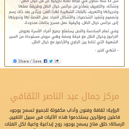
سن 12 سنة تتناول في عجالة لمحة تاريخية عن فن خيال الظل
ونشأته، والتعريف بنماذج من عرائس خيال الظل وطريقة عملها
وتحريكها والتعريف بالبابات الشهيرة لهذا الفن، ويأتى بعد ذلك رسم
وتصميم وتنفيذ الشخصيات والأشكال المراد عمل القصة لها وتحويلها
إلى عرائس خيال الظل، وكيفية عمل مسرح بخامات محدودة.
وفي تمام السادسة والنص يستمتع جميع أفراد الأسرة بعروض
الاراجوز وخيال الظل مع فرقة ومضة وهي عروض مستوحاة من السير
الشعبية التي تخلط بين الراوي والأراجوز مع خيال الظل.
- انتهي الخبر -
مركز جمال عبد الناصر الثقافي
الرؤية: ثقافة وفنون وآداب مكفولة للجميع تسمح بوجود
فاعلين ومؤثرين يستخدموا هذه الآليات فى سبيل التغيير.
الرسالة: خلق مناخ يسمح بوجود روح إبداعية واعية لكل الفئات