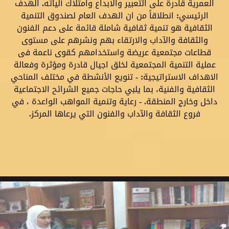
العمرية قادرة على التعبير والابداع وامتلاك آلياته. الهدف
الرئيسي: انطلاقاً من ان الهدف العام لصندوق التنمية
الثقافية هو تنمية ثقافية شاملة قائمة على دعم الفنون
والثقافة والآداب والارتقاء بهم ونشرهم على مستوى
قطاعات مجتمعية عريضة واستخدامهم كقوى ناعمة فى
عملية التنمية المجتمعية لخلق اجيال قادرة ومؤثرة وفعالة
الاهداف الاستراتيجية: - تنويع الأنشطة في مختلف المناحي
الثقافية والفنية، بما يلبي حاجات جميع الشرائح الاجتماعية
داخل وخارج المنطقة. - رعاية وتنمية المواهب الواعدة ، في
فروع الثقافة والآداب والفنون التي يرعاها المركز.