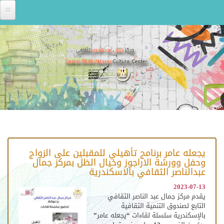
Skip to main content
يجعله عامر برنامج تأهيلي للمقبلين على الزواج
وحفل وورشة الاراجوز وخيال الظل بمركز جمال
عبدالناصر الثقافي بالاسكندرية
2023-07-13
يقدم مركز جمال عبد الناصر الثقافي
التابع لصندوق التنمية الثقافية
بالإسكندرية سلسلة لقاءات “يجعله عامر”