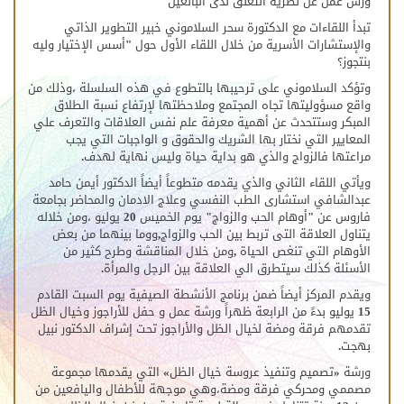
ورش عمل عن نظرية التعلق لدى البالغين
تبدأ اللقاءات مع الدكتورة سحر السلاموني خبير التطوير الذاتي
والإستشارات الأسرية من خلال اللقاء الأول حول "أسس الإختيار وليه
بنتجوز؟
وتؤكد السلاموني على ترحيبها بالتطوع في هذه السلسلة ،وذلك من
واقع مسؤوليتها تجاه المجتمع وملاحظتها لإرتفاع نسبة الطلاق
المبكر وستتحدث عن أهمية معرفة علم نفس العلاقات والتعرف علي
المعايير التي نختار بها الشريك والحقوق و الواجبات التي يجب
مراعتها فالزواج والذي هو بداية حياة وليس نهاية لهدف.
ويأتي اللقاء الثاني والذي يقدمه متطوعاً أيضاً الدكتور أيمن حامد
عبدالشافي استشارى الطب النفسي وعلاج الادمان والمحاضر بجامعة
فاروس عن "أوهام الحب والزواج" يوم الخميس 20 يوليو ،ومن خلاله
يتناول العلاقة التى تربط بين الحب والزواج,ووما بينهما من بعض
الأوهام التي تنغص الحياة ,ومن خلال المناقشة وطرح كثير من
الأسئلة كذلك سيتطرق الي العلاقة بين الرجل والمرأة.
ويقدم المركز أيضاً ضمن برنامج الأنشطة الصيفية يوم السبت القادم
15 يوليو بدءً من الرابعة ظهراً ورشة عمل و حفل للأراجوز وخيال الظل
تقدمهم فرقة ومضة لخيال الظل والأراجوز تحت إشراف الدكتور نبيل
بهجت.
ورشة «تصميم وتنفيذ عروسة خيال الظل» التي يقدمها مجموعة
مصممي ومحركي فرقة ومضة،وهي موجهة للأطفال واليافعين من