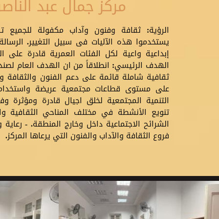
مركز جمال عبد الناصر
الرؤية: ثقافة وفنون وآداب مكفولة للجميع ت
يستخدموا هذه الآليات فى سبيل التغيير. الرسال
إبداعية واعية لكل الفئات العمرية قادرة على التع
الهدف الرئيسي: انطلاقاً من ان الهدف العام لصندو
ثقافية شاملة قائمة على دعم الفنون والثقافة وا
على مستوى قطاعات مجتمعية عريضة واستخدام
التنمية المجتمعية لخلق اجيال قادرة ومؤثرة وفع
تنويع الأنشطة في مختلف المناحي الثقافية وال
الشرائح الاجتماعية داخل وخارج المنطقة. - رعاية 
فروع الثقافة والآداب والفنون التي يرعاها المركز.