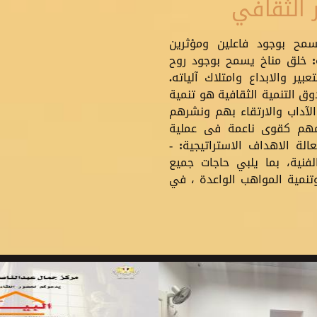
 الثقافي
سمح بوجود فاعلين ومؤثرين
ة: خلق مناخ يسمح بوجود روح
بير والابداع وامتلاك آلياته.
ق التنمية الثقافية هو تنمية
لآداب والارتقاء بهم ونشرهم
هم كقوى ناعمة فى عملية
الة الاهداف الاستراتيجية: -
فنية، بما يلبي حاجات جميع
وتنمية المواهب الواعدة ، في